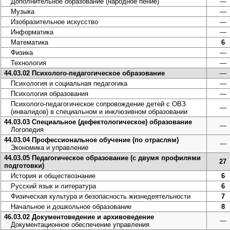
Дополнительное образование (народное пение)
—
Музыка
—
Изобразительное искусство
—
Информатика
—
Математика
6
Физика
—
Технология
—
44.03.02 Психолого-педагогическое образование
—
Психология и социальная педагогика
—
Психология образования
—
Психолого-педагогическое сопровождение детей с ОВЗ
—
(инвалидов) в специальном и инклюзивном образовании
44.03.03 Специальное (дефектологическое) образование
—
Логопедия
44.03.04 Профессиональное обучение (по отраслям)
—
Экономика и управление
44.03.05 Педагогическое образование (с двумя профилями
27
подготовки)
История и обществознание
6
Русский язык и литература
6
Физическая культура и безопасность жизнедеятельности
7
Начальное и дошкольное образование
8
46.03.02 Документоведение и архивоведение
—
Документационное обеспечение управления